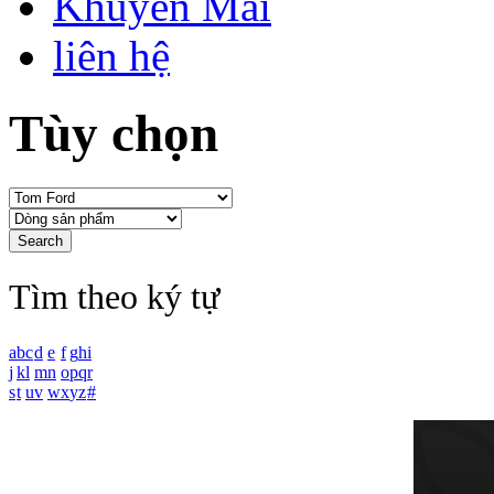
Khuyến Mãi
liên hệ
Tùy chọn
Tìm theo ký tự
a
b
c
d
e
f
g
h
i
j
k
l
m
n
o
p
q
r
s
t
u
v
w
x
y
z
#