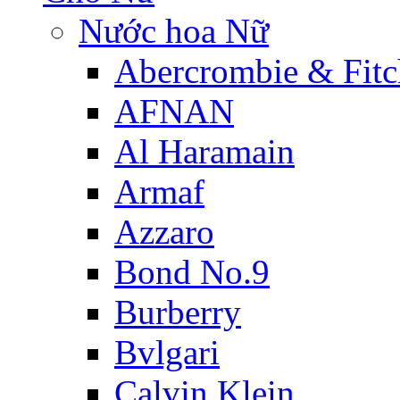
Nước hoa Nữ
Abercrombie & Fitc
AFNAN
Al Haramain
Armaf
Azzaro
Bond No.9
Burberry
Bvlgari
Calvin Klein