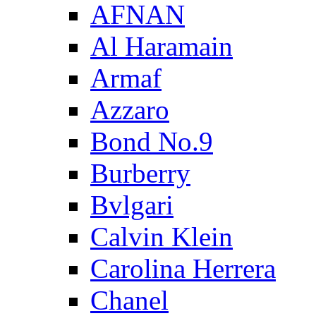
AFNAN
Al Haramain
Armaf
Azzaro
Bond No.9
Burberry
Bvlgari
Calvin Klein
Carolina Herrera
Chanel