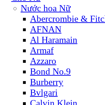
Nước hoa Nữ
Abercrombie & Fitc
AFNAN
Al Haramain
Armaf
Azzaro
Bond No.9
Burberry
Bvlgari
Calvin Klein