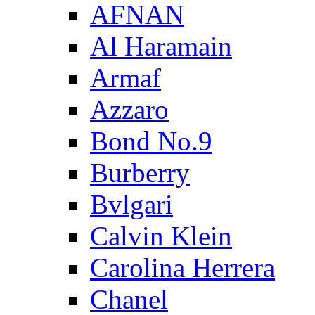
AFNAN
Al Haramain
Armaf
Azzaro
Bond No.9
Burberry
Bvlgari
Calvin Klein
Carolina Herrera
Chanel