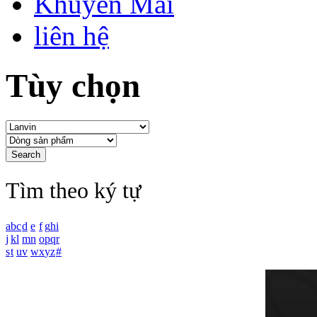
Khuyến Mãi
liên hệ
Tùy chọn
Tìm theo ký tự
a
b
c
d
e
f
g
h
i
j
k
l
m
n
o
p
q
r
s
t
u
v
w
x
y
z
#