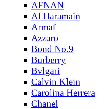
AFNAN
Al Haramain
Armaf
Azzaro
Bond No.9
Burberry
Bvlgari
Calvin Klein
Carolina Herrera
Chanel