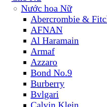
Nước hoa Nữ
Abercrombie & Fitc
AFNAN
Al Haramain
Armaf
Azzaro
Bond No.9
Burberry
Bvlgari
Calvin Klein