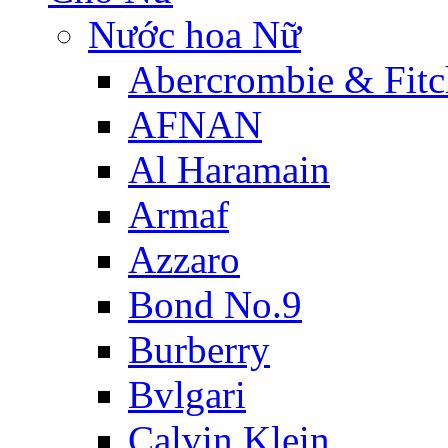
Nước hoa Nữ
Abercrombie & Fitc
AFNAN
Al Haramain
Armaf
Azzaro
Bond No.9
Burberry
Bvlgari
Calvin Klein