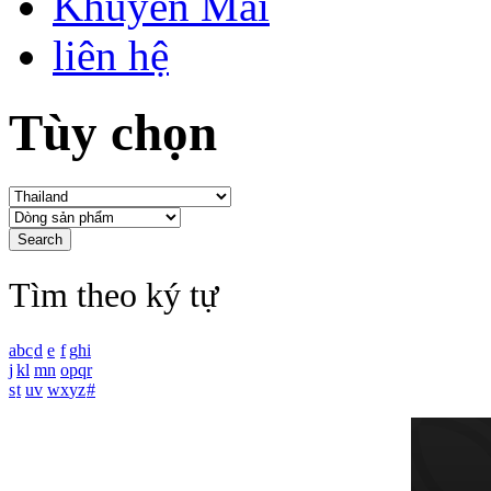
Khuyến Mãi
liên hệ
Tùy chọn
Tìm theo ký tự
a
b
c
d
e
f
g
h
i
j
k
l
m
n
o
p
q
r
s
t
u
v
w
x
y
z
#