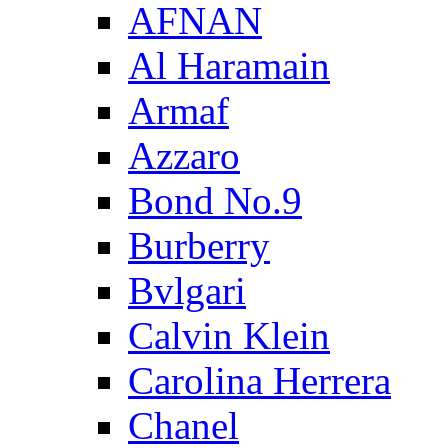
AFNAN
Al Haramain
Armaf
Azzaro
Bond No.9
Burberry
Bvlgari
Calvin Klein
Carolina Herrera
Chanel