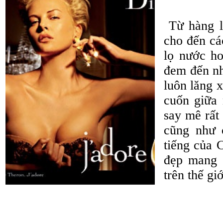
Từ hàng l
cho đến cá
lọ nước ho
đem đến nh
luôn lăng 
cuốn giữa
say mê rất
cũng như 
tiếng của 
đẹp mang p
trên thế giớ