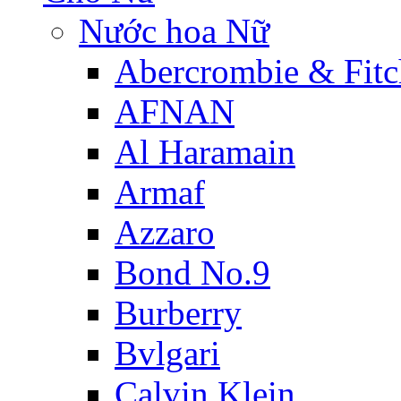
Nước hoa Nữ
Abercrombie & Fitc
AFNAN
Al Haramain
Armaf
Azzaro
Bond No.9
Burberry
Bvlgari
Calvin Klein