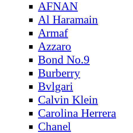
AFNAN
Al Haramain
Armaf
Azzaro
Bond No.9
Burberry
Bvlgari
Calvin Klein
Carolina Herrera
Chanel