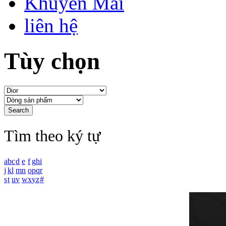
Khuyến Mãi
liên hệ
Tùy chọn
Tìm theo ký tự
a
b
c
d
e
f
g
h
i
j
k
l
m
n
o
p
q
r
s
t
u
v
w
x
y
z
#