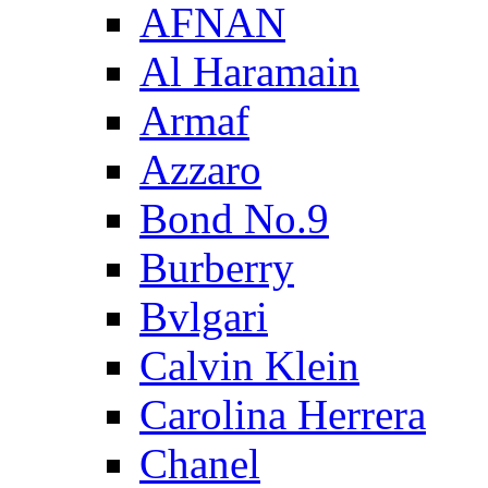
AFNAN
Al Haramain
Armaf
Azzaro
Bond No.9
Burberry
Bvlgari
Calvin Klein
Carolina Herrera
Chanel