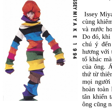
Issey Miya
cùng khiêm
và nước ho
Do đó, khi
chú ý đến
hương với 
tố khác mà
của ông. 
thứ từ thi
mọi người
hoàn toàn 
tân khiến
ông cũng n