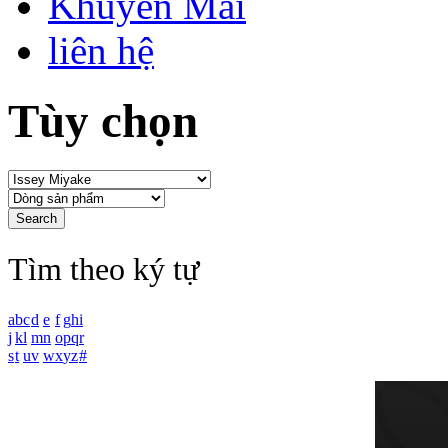
Khuyến Mãi
liên hệ
Tùy chọn
Tìm theo ký tự
a
b
c
d
e
f
g
h
i
j
k
l
m
n
o
p
q
r
s
t
u
v
w
x
y
z
#