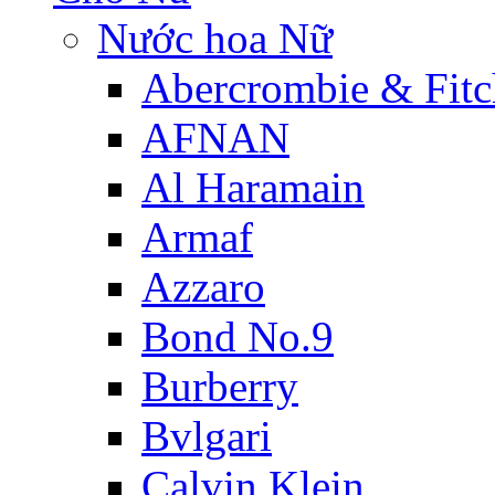
Nước hoa Nữ
Abercrombie & Fitc
AFNAN
Al Haramain
Armaf
Azzaro
Bond No.9
Burberry
Bvlgari
Calvin Klein