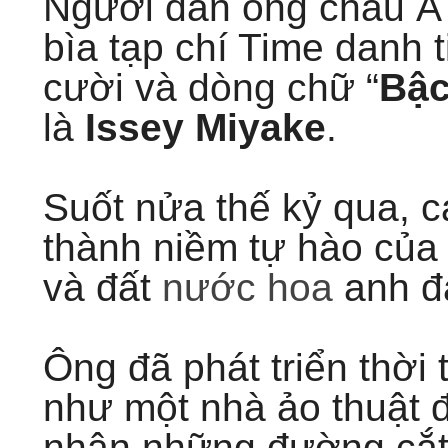
Người đàn ông châu Á 
bìa tạp chí Time danh 
cười và dòng chữ “
Bậc
là
Issey Miyake
.
Suốt nửa thế kỷ qua, c
thành niềm tự hào của 
và đất
nước hoa
anh đà
Ông đã phát triển thời 
như một nhà ảo thuật đạ
nhận những đường cắt