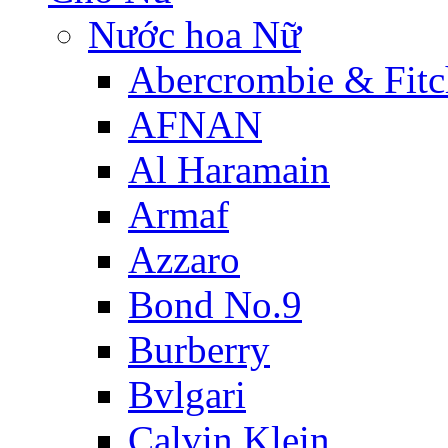
Nước hoa Nữ
Abercrombie & Fitc
AFNAN
Al Haramain
Armaf
Azzaro
Bond No.9
Burberry
Bvlgari
Calvin Klein