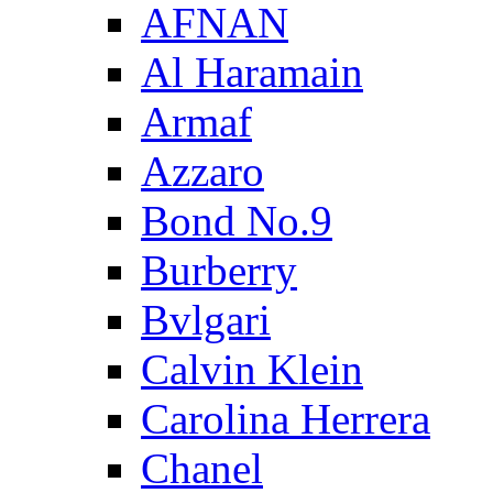
AFNAN
Al Haramain
Armaf
Azzaro
Bond No.9
Burberry
Bvlgari
Calvin Klein
Carolina Herrera
Chanel