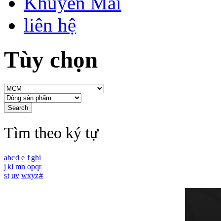
Khuyến Mãi
liên hệ
Tùy chọn
Tìm theo ký tự
a
b
c
d
e
f
g
h
i
j
k
l
m
n
o
p
q
r
s
t
u
v
w
x
y
z
#