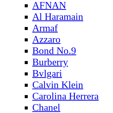
AFNAN
Al Haramain
Armaf
Azzaro
Bond No.9
Burberry
Bvlgari
Calvin Klein
Carolina Herrera
Chanel