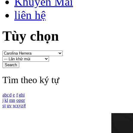
Khuyến Mãi
liên hệ
Tùy chọn
Tìm theo ký tự
a
b
c
d
e
f
g
h
i
j
k
l
m
n
o
p
q
r
s
t
u
v
w
x
y
z
#