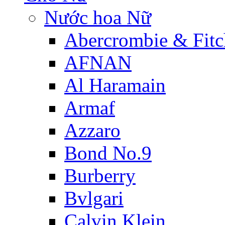
Nước hoa Nữ
Abercrombie & Fitc
AFNAN
Al Haramain
Armaf
Azzaro
Bond No.9
Burberry
Bvlgari
Calvin Klein