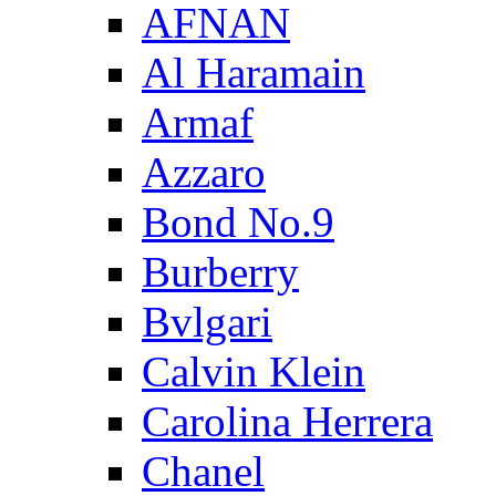
AFNAN
Al Haramain
Armaf
Azzaro
Bond No.9
Burberry
Bvlgari
Calvin Klein
Carolina Herrera
Chanel