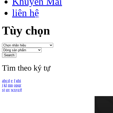
Khuyến Mãi
liên hệ
Tùy chọn
Tìm theo ký tự
a
b
c
d
e
f
g
h
i
j
k
l
m
n
o
p
q
r
s
t
u
v
w
x
y
z
#