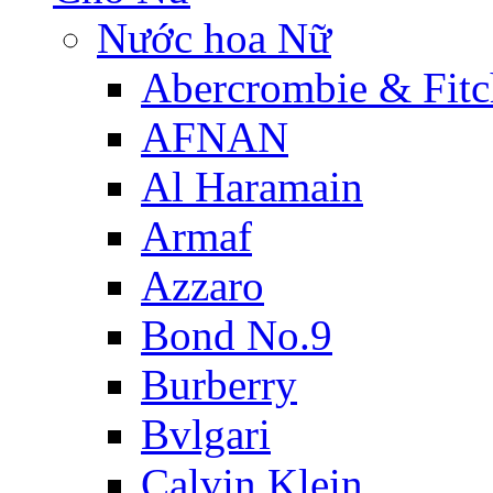
Nước hoa Nữ
Abercrombie & Fitc
AFNAN
Al Haramain
Armaf
Azzaro
Bond No.9
Burberry
Bvlgari
Calvin Klein