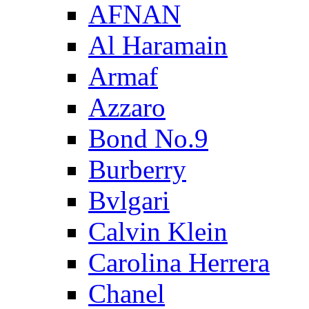
AFNAN
Al Haramain
Armaf
Azzaro
Bond No.9
Burberry
Bvlgari
Calvin Klein
Carolina Herrera
Chanel