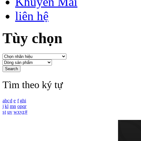
Khuyến Mãi
liên hệ
Tùy chọn
Tìm theo ký tự
a
b
c
d
e
f
g
h
i
j
k
l
m
n
o
p
q
r
s
t
u
v
w
x
y
z
#