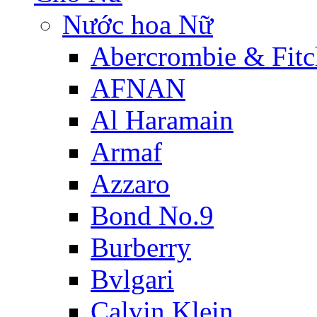
Nước hoa Nữ
Abercrombie & Fitc
AFNAN
Al Haramain
Armaf
Azzaro
Bond No.9
Burberry
Bvlgari
Calvin Klein