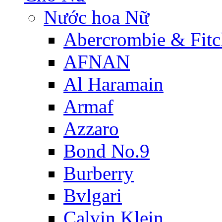
Nước hoa Nữ
Abercrombie & Fitc
AFNAN
Al Haramain
Armaf
Azzaro
Bond No.9
Burberry
Bvlgari
Calvin Klein