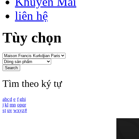
Khuyến Mãi
liên hệ
Tùy chọn
Tìm theo ký tự
a
b
c
d
e
f
g
h
i
j
k
l
m
n
o
p
q
r
s
t
u
v
w
x
y
z
#