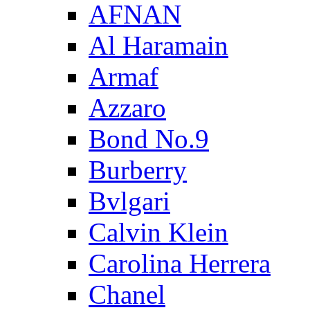
AFNAN
Al Haramain
Armaf
Azzaro
Bond No.9
Burberry
Bvlgari
Calvin Klein
Carolina Herrera
Chanel