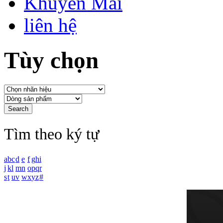
Khuyến Mãi
liên hệ
Tùy chọn
Tìm theo ký tự
a
b
c
d
e
f
g
h
i
j
k
l
m
n
o
p
q
r
s
t
u
v
w
x
y
z
#