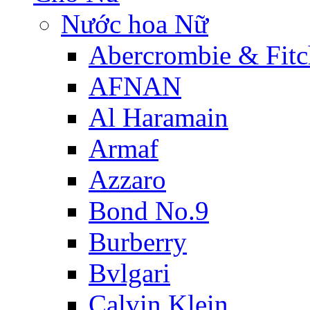
Nước hoa Nữ
Abercrombie & Fitc
AFNAN
Al Haramain
Armaf
Azzaro
Bond No.9
Burberry
Bvlgari
Calvin Klein