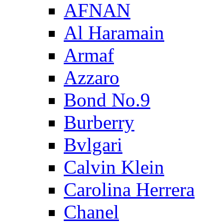
AFNAN
Al Haramain
Armaf
Azzaro
Bond No.9
Burberry
Bvlgari
Calvin Klein
Carolina Herrera
Chanel