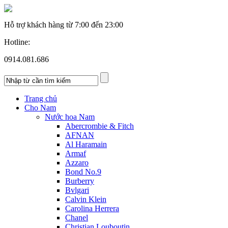
Hỗ trợ khách hàng từ
7:00 đến 23:00
Hotline:
0914.081.686
Trang chủ
Cho Nam
Nước hoa Nam
Abercrombie & Fitch
AFNAN
Al Haramain
Armaf
Azzaro
Bond No.9
Burberry
Bvlgari
Calvin Klein
Carolina Herrera
Chanel
Christian Louboutin