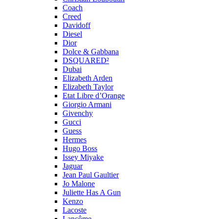
Coach
Creed
Davidoff
Diesel
Dior
Dolce & Gabbana
DSQUARED²
Dubai
Elizabeth Arden
Elizabeth Taylor
Etat Libre d’Orange
Giorgio Armani
Givenchy
Gucci
Guess
Hermes
Hugo Boss
Issey Miyake
Jaguar
Jean Paul Gaultier
Jo Malone
Juliette Has A Gun
Kenzo
Lacoste
Lancôme