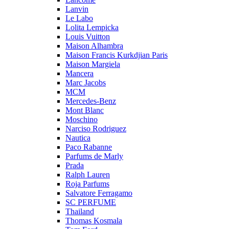
Lanvin
Le Labo
Lolita Lempicka
Louis Vuitton
Maison Alhambra
Maison Francis Kurkdjian Paris
Maison Margiela
Mancera
Marc Jacobs
MCM
Mercedes-Benz
Mont Blanc
Moschino
Narciso Rodriguez
Nautica
Paco Rabanne
Parfums de Marly
Prada
Ralph Lauren
Roja Parfums
Salvatore Ferragamo
SC PERFUME
Thailand
Thomas Kosmala