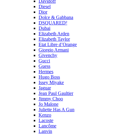
Davidoff
Diesel
Dior
Dolce & Gabbana
DSQUARED²
Dubai
Elizabeth Arden
Elizabeth Taylor
Etat Libre d’Orange
Giorgio Armani
Givenchy
Gucci
Guess
Hermes
Hugo Boss
Issey Miyake
Jaguar
Jean Paul Gaultier
Jimmy Choo
Jo Malone
Juliette Has A Gun
Kenzo
Lacoste
Lancôme
Lanvin