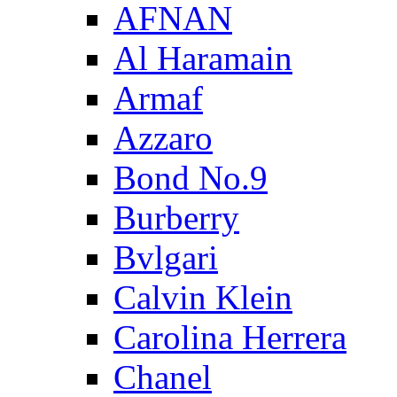
AFNAN
Al Haramain
Armaf
Azzaro
Bond No.9
Burberry
Bvlgari
Calvin Klein
Carolina Herrera
Chanel