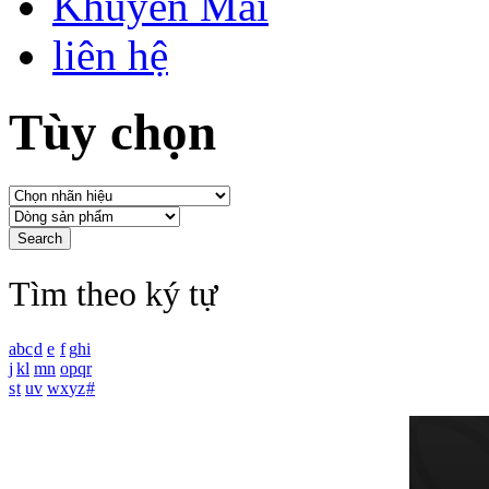
Khuyến Mãi
liên hệ
Tùy chọn
Tìm theo ký tự
a
b
c
d
e
f
g
h
i
j
k
l
m
n
o
p
q
r
s
t
u
v
w
x
y
z
#