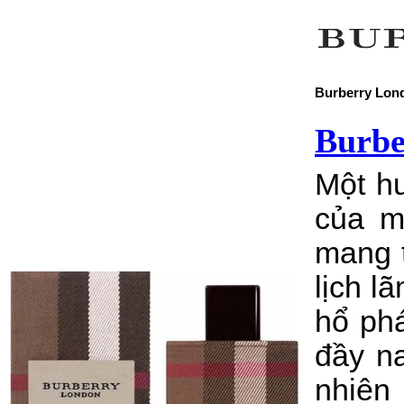
Burberry Lon
Burbe
Một hư
của m
mang t
lịch l
hổ ph
đầy n
nhiên