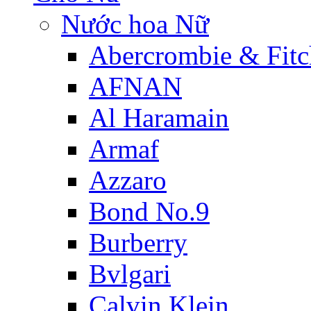
Nước hoa Nữ
Abercrombie & Fitc
AFNAN
Al Haramain
Armaf
Azzaro
Bond No.9
Burberry
Bvlgari
Calvin Klein