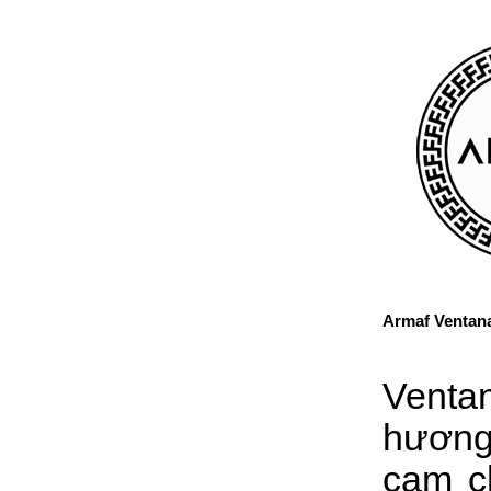
Armaf Ventan
Venta
hương
cam c