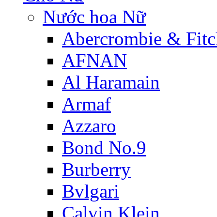
Nước hoa Nữ
Abercrombie & Fitc
AFNAN
Al Haramain
Armaf
Azzaro
Bond No.9
Burberry
Bvlgari
Calvin Klein