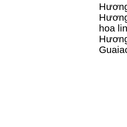
Hương
Hương
hoa li
Hương
Guaia