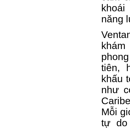
khoái
năng l
Venta
khám 
phong
tiên,
khấu t
như c
Caribe
Mỗi gi
tự do