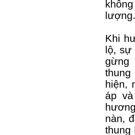
không
lượng
Khi hư
lộ, s
gừng 
thung
hiện,
áp và
hương
nàn, đ
thung 