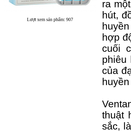
ra mộ
hút, đ
Lượt xem sản phẩm: 907
huyền 
hợp độ
cuối 
phiêu
của đ
huyền 
Venta
thuật
sắc, l