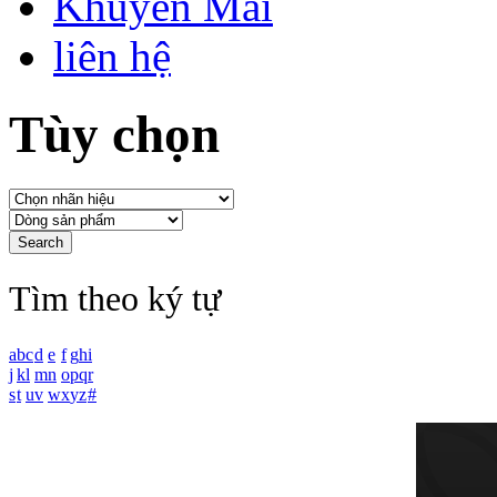
Khuyến Mãi
liên hệ
Tùy chọn
Tìm theo ký tự
a
b
c
d
e
f
g
h
i
j
k
l
m
n
o
p
q
r
s
t
u
v
w
x
y
z
#