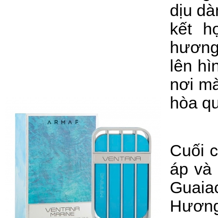
dịu dà
kết h
hương 
lên hì
nơi mà
hòa qu
Cuối 
áp và
Guaiac
Hương