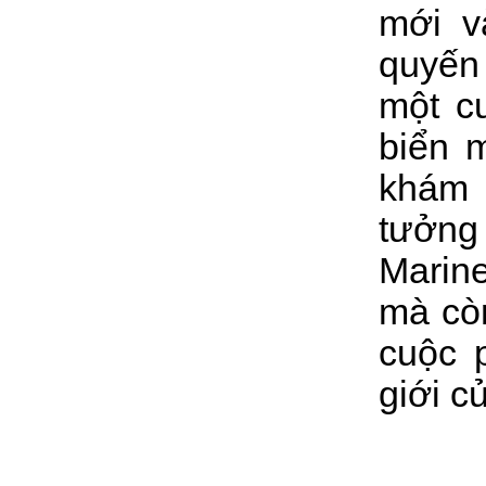
mới v
quyến 
một c
biển 
khám 
tưởng
Marine
mà còn
cuộc 
giới c