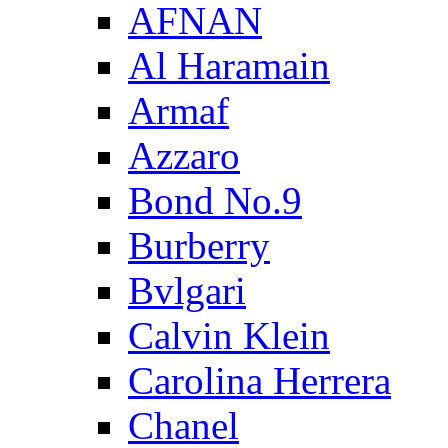
AFNAN
Al Haramain
Armaf
Azzaro
Bond No.9
Burberry
Bvlgari
Calvin Klein
Carolina Herrera
Chanel