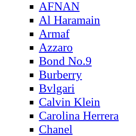
AFNAN
Al Haramain
Armaf
Azzaro
Bond No.9
Burberry
Bvlgari
Calvin Klein
Carolina Herrera
Chanel