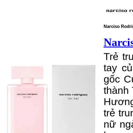
Narciso Rodri
Narci
Trẻ tr
tay c
gốc Cu
thành 
Hương
trẻ tr
nữ ng