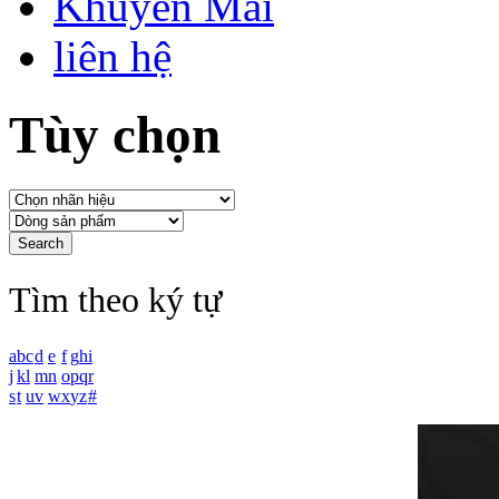
Khuyến Mãi
liên hệ
Tùy chọn
Tìm theo ký tự
a
b
c
d
e
f
g
h
i
j
k
l
m
n
o
p
q
r
s
t
u
v
w
x
y
z
#