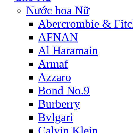
Nước hoa Nữ
Abercrombie & Fitc
AFNAN
Al Haramain
Armaf
Azzaro
Bond No.9
Burberry
Bvlgari
Calvin Klein