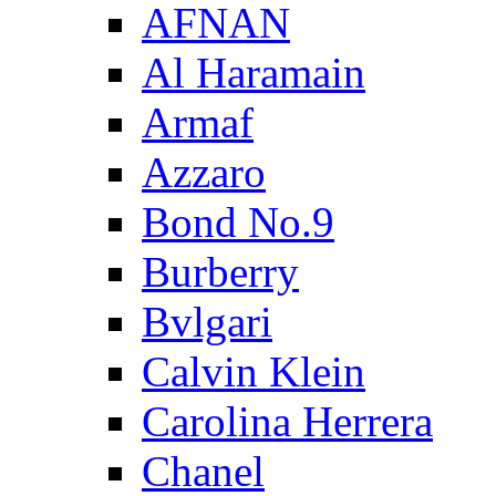
AFNAN
Al Haramain
Armaf
Azzaro
Bond No.9
Burberry
Bvlgari
Calvin Klein
Carolina Herrera
Chanel