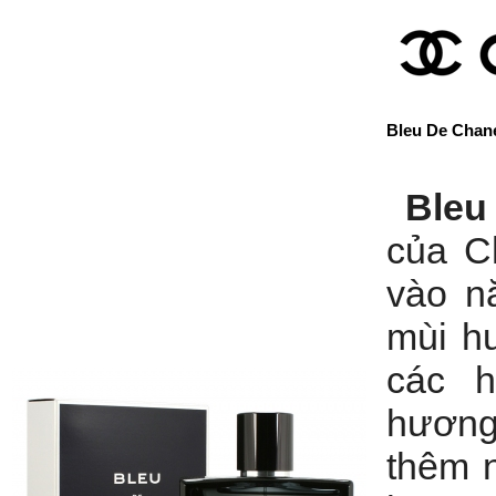
Bleu De Chan
Bleu
của C
vào n
mùi h
các h
hương
thêm 