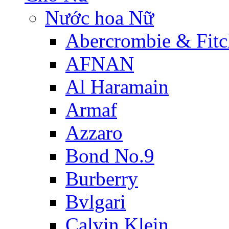
Nước hoa Nữ
Abercrombie & Fitc
AFNAN
Al Haramain
Armaf
Azzaro
Bond No.9
Burberry
Bvlgari
Calvin Klein