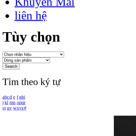
Khuyến Mãi
liên hệ
Tùy chọn
Tìm theo ký tự
a
b
c
d
e
f
g
h
i
j
k
l
m
n
o
p
q
r
s
t
u
v
w
x
y
z
#