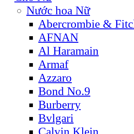
Nước hoa Nữ
Abercrombie & Fitc
AFNAN
Al Haramain
Armaf
Azzaro
Bond No.9
Burberry
Bvlgari
Calvin Klein