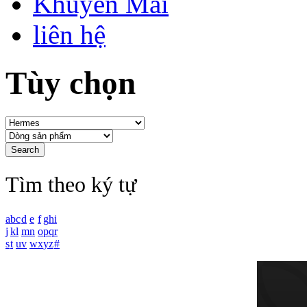
Khuyến Mãi
liên hệ
Tùy chọn
Tìm theo ký tự
a
b
c
d
e
f
g
h
i
j
k
l
m
n
o
p
q
r
s
t
u
v
w
x
y
z
#