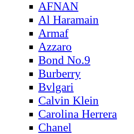
AFNAN
Al Haramain
Armaf
Azzaro
Bond No.9
Burberry
Bvlgari
Calvin Klein
Carolina Herrera
Chanel